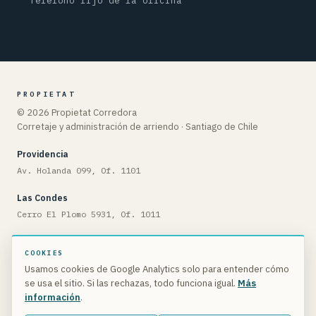
Teléfono fijo de la oficina
PROPIETAT
© 2026 Propietat Corredora
Corretaje y administración de arriendo · Santiago de Chile
Providencia
Av. Holanda 099, Of. 1101
Las Condes
Cerro El Plomo 5931, Of. 1011
Contacto
COOKIES
+56 2 3384 9237
Usamos cookies de Google Analytics solo para entender cómo
Propiedades publicadas
se usa el sitio. Si las rechazas, todo funciona igual.
Más
Preguntas frecuentes
información
.
Quiénes somos
Privacidad
·
Cookies