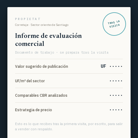
PROPIETAT
TRAS LA
Corretaje · Sector oriente de Santiago
VISITA
Informe de evaluación
comercial
Documento de trabajo · se prepara tras la visita
UF ·····
Valor sugerido de publicación
·····
UF/m² del sector
·····
Comparables CBR analizados
·····
Estrategia de precio
Esto es lo que recibes tras la primera visita, por escrito, para salir
a vender con respaldo.