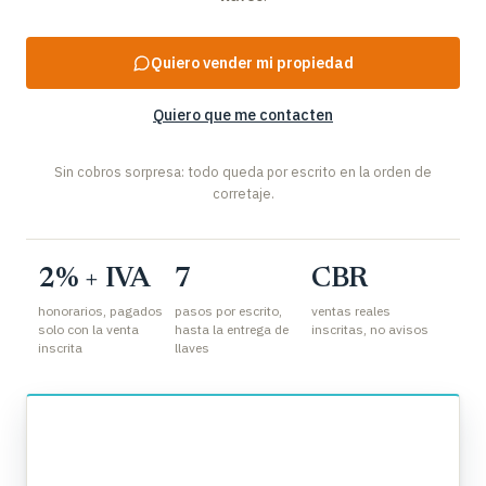
Quiero vender mi propiedad
Quiero que me contacten
Sin cobros sorpresa: todo queda por escrito en la orden de
corretaje.
2% + IVA
7
CBR
honorarios, pagados
pasos por escrito,
ventas reales
solo con la venta
hasta la entrega de
inscritas, no avisos
inscrita
llaves